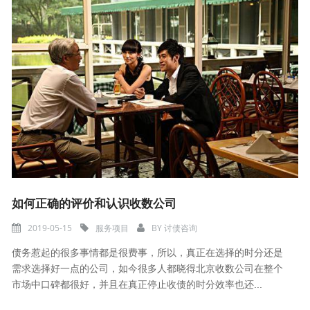
如何正确的评价和认识收数公司
2019-05-15
服务项目
BY
讨债咨询
债务惹起的很多事情都是很费事，所以，真正在选择的时分还是
需求选择好一点的公司，如今很多人都晓得北京收数公司在整个
市场中口碑都很好，并且在真正停止收债的时分效率也还...