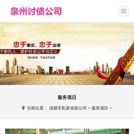
T
o
g
g
l
e
n
a
v
i
g
a
t
i
o
服务项目
n
当前位置：
成都市私家侦探公司
>
服务项目
>