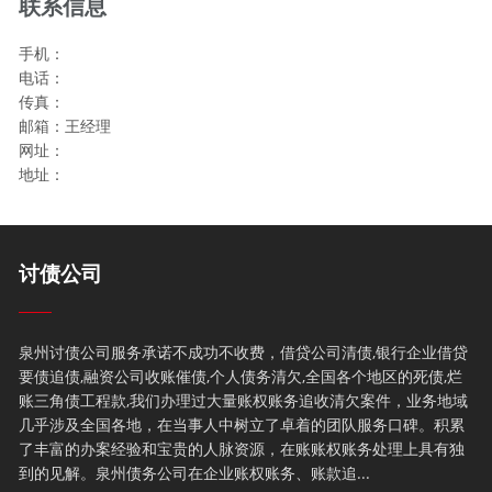
联系信息
手机：
电话：
传真：
邮箱：王经理
网址：
地址：
讨债公司
泉州讨债公司服务承诺不成功不收费，借贷公司清债,银行企业借贷
要债追债,融资公司收账催债,个人债务清欠,全国各个地区的死债,烂
账三角债工程款,我们办理过大量账权账务追收清欠案件，业务地域
几乎涉及全国各地，在当事人中树立了卓着的团队服务口碑。积累
了丰富的办案经验和宝贵的人脉资源，在账账权账务处理上具有独
到的见解。泉州债务公司在企业账权账务、账款追...