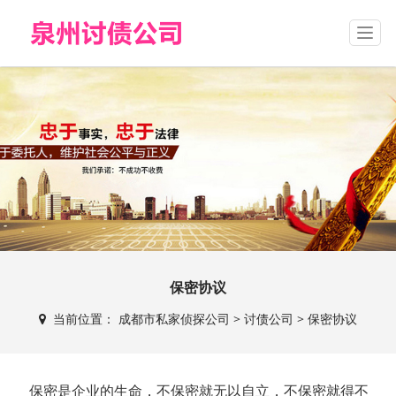
T
o
g
g
l
e
n
a
v
i
g
a
t
i
o
保密协议
n
当前位置：
成都市私家侦探公司
>
讨债公司
>
保密协议
保密是企业的生命，不保密就无以自立，不保密就得不