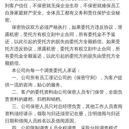
到客户信任，不保密就无保企业生存，不保密就难保员工
自身家庭财产安全。全体员工都有义务和责任保护企业秘
密。
保密协议双方必须严格执行，如果委托方违反协议，泄
露机密，受托方有权立刻中止合同，所有委托金不予返
还，以此引起的受托方的损失由委托方全额赔偿。如果受
托方违反协议，泄露机密，委托方有权立刻中止合同，所
有委托金全额返还，以此引起的委托方的损失由受托方全
额赔偿。
本公司向每一个调查委托人承诺：
一、公司所有员工谨记公司的《保密守则》，为客户提
供一流的咨询，贴心的服务。
二、客户的委托资料由公司保密人员专门保管，全面负
责资料的建档、归档和销档。
三、公司保密人员只对总经理负责，其他工作人员查阅
资料须经请示，领取与归还须登记在册，注明借阅与归还
日期和借阅人员姓名以及借阅原因。
四、公司限制调查人员全程调查，采取分段调查模式，