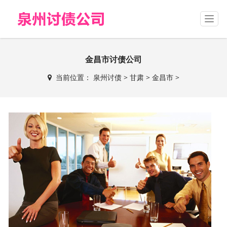
T
o
g
g
金昌市讨债公司
l
e
当前位置：
泉州讨债
>
甘肃
>
金昌市
>
n
a
v
i
g
a
t
i
o
n