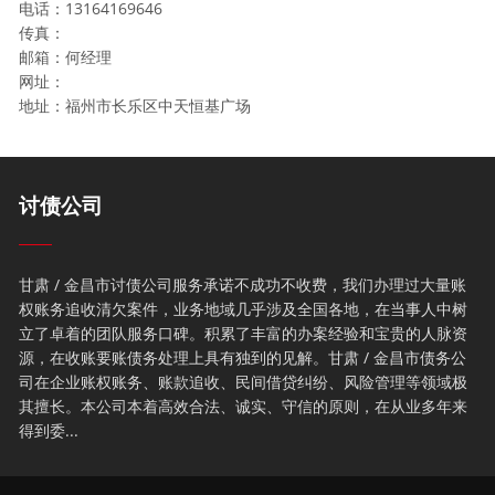
电话：13164169646
传真：
邮箱：何经理
网址：
地址：福州市长乐区中天恒基广场
讨债公司
甘肃 / 金昌市讨债公司服务承诺不成功不收费，我们办理过大量账
权账务追收清欠案件，业务地域几乎涉及全国各地，在当事人中树
立了卓着的团队服务口碑。积累了丰富的办案经验和宝贵的人脉资
源，在收账要账债务处理上具有独到的见解。甘肃 / 金昌市债务公
司在企业账权账务、账款追收、民间借贷纠纷、风险管理等领域极
其擅长。本公司本着高效合法、诚实、守信的原则，在从业多年来
得到委...