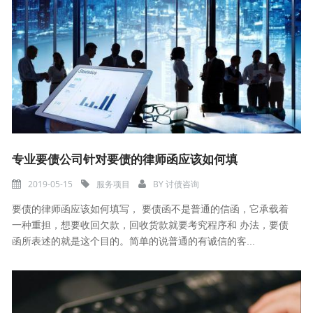
专业要债公司针对要债的律师函应该如何填
2019-05-15
服务项目
BY
讨债咨询
要债的律师函应该如何填写， 要债函不是普通的信函，它承载着
一种重担，想要收回欠款，回收货款就要考究程序和 办法，要债
函所表述的就是这个目的。简单的说普通的有诚信的客...