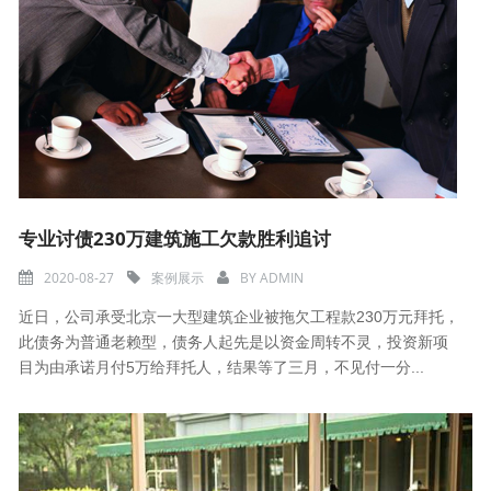
专业讨债230万建筑施工欠款胜利追讨
2020-08-27
案例展示
BY
ADMIN
近日，公司承受北京一大型建筑企业被拖欠工程款230万元拜托，
此债务为普通老赖型，债务人起先是以资金周转不灵，投资新项
目为由承诺月付5万给拜托人，结果等了三月，不见付一分...