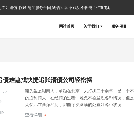
心专注追债,收账,清欠服务全国,诚信为本,不成功不收费！咨询电话
网站首页
关于我们
服务项目
追债难题找快捷追账清债公司轻松摆
谢先生是湖南人，单独在北京一人打拼二十余年，是一个不
8-27
的胜利商人，在经商的过程中难免不会呈现各种情况，但是
示
凭仗几在商海经历，都能每次圆满的处置好各种状况...
IN
查看详细