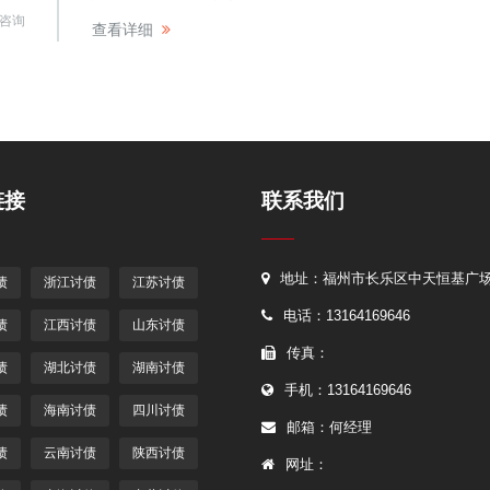
咨询
查看详细
链接
联系我们
地址：福州市长乐区中天恒基广
债
浙江讨债
江苏讨债
电话：13164169646
债
江西讨债
山东讨债
传真：
债
湖北讨债
湖南讨债
手机：13164169646
债
海南讨债
四川讨债
邮箱：何经理
债
云南讨债
陕西讨债
网址：