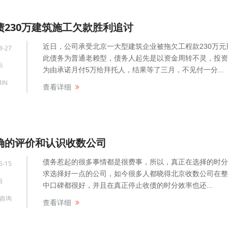
债230万建筑施工欠款胜利追讨
近日，公司承受北京一大型建筑企业被拖欠工程款230万元
8-27
此债务为普通老赖型，债务人起先是以资金周转不灵，投资
示
为由承诺月付5万给拜托人，结果等了三月，不见付一分...
IN
查看详细
确的评价和认识收数公司
债务惹起的很多事情都是很费事，所以，真正在选择的时分
5-15
求选择好一点的公司，如今很多人都晓得北京收数公司在整
目
中口碑都很好，并且在真正停止收债的时分效率也还...
咨询
查看详细