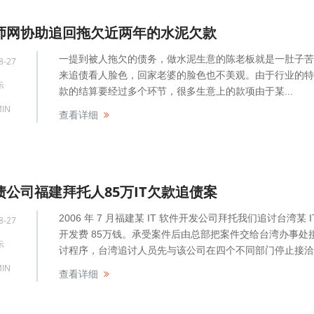
师网协助追回拖欠近两年的水泥欠款
一提到被人拖欠的债务，做水泥生意的陈老板就是一肚子苦
8-27
来追债看人脸色，回家老婆的脸色也不美观。由于行业的特
示
款的结算要经过多个环节，很多生意上的款项由于某...
IN
查看详细
债公司福建拜托人85万IT欠款追债案
2006 年 7 月福建某 IT 软件开发公司拜托我们追讨台湾某 I
8-27
开发费 85万钱。承受案件后由总部把案件交给台湾办事处
示
讨程序，台湾追讨人员先与该公司在四个不同部门停止接洽..
IN
查看详细