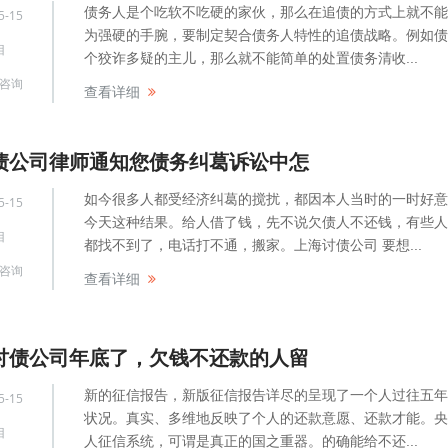
债务人是个吃软不吃硬的家伙，那么在追债的方式上就不能
5-15
为强硬的手腕，要制定契合债务人特性的追债战略。例如债
目
个狡诈多疑的主儿，那么就不能简单的处置债务清收...
咨询
查看详细
债公司律师通知您债务纠葛诉讼中怎
如今很多人都受经济纠葛的搅扰，都因本人当时的一时好意
5-15
今天这种结果。给人借了钱，先不说欠债人不还钱，有些人
目
都找不到了，电话打不通，搬家。上海讨债公司 要想...
咨询
查看详细
讨债公司年底了，欠钱不还款的人留
新的征信报告，新版征信报告详尽的呈现了一个人过往五年
5-15
状况。真实、多维地反映了个人的还款意愿、还款才能。央
目
人征信系统，可谓是真正的国之重器。的确能给不还...