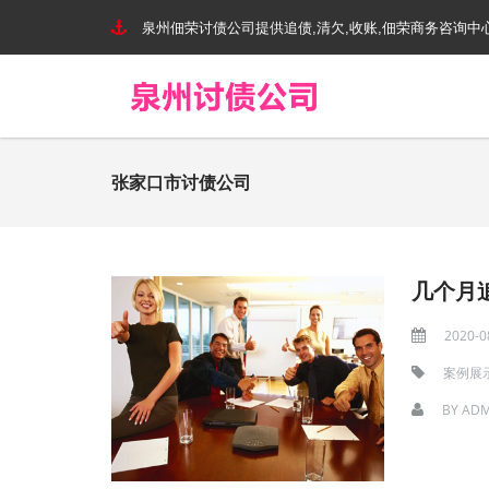
泉州佃荣讨债公司提供追债,清欠,收账,佃荣商务咨询中
张家口市讨债公司
几个月
2020-0
案例展
BY
ADM