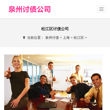
T
o
g
g
松江区讨债公司
l
e
当前位置：
泉州讨债
>
上海
>
松江区
>
n
a
v
i
g
a
t
i
o
n