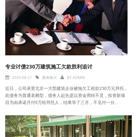
专业讨债230万建筑施工欠款胜利追讨
2020-08-27
案例展示
BY
ADMIN
近日，公司承受北京一大型建筑企业被拖欠工程款230万元拜托，
此债务为普通老赖型，债务人起先是以资金周转不灵，投资新项
目为由承诺月付5万给拜托人，结果等了三月，不见付一分...