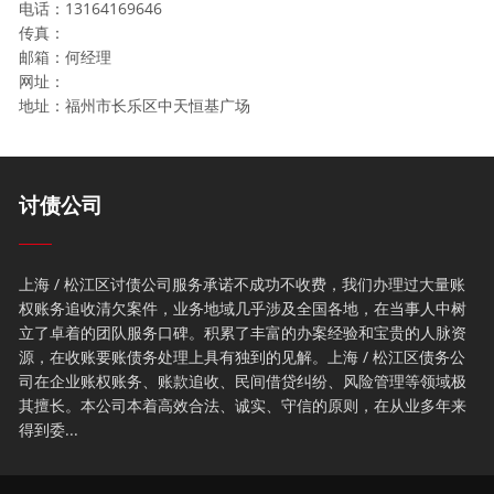
电话：13164169646
传真：
邮箱：何经理
网址：
地址：福州市长乐区中天恒基广场
讨债公司
上海 / 松江区讨债公司服务承诺不成功不收费，我们办理过大量账
权账务追收清欠案件，业务地域几乎涉及全国各地，在当事人中树
立了卓着的团队服务口碑。积累了丰富的办案经验和宝贵的人脉资
源，在收账要账债务处理上具有独到的见解。上海 / 松江区债务公
司在企业账权账务、账款追收、民间借贷纠纷、风险管理等领域极
其擅长。本公司本着高效合法、诚实、守信的原则，在从业多年来
得到委...