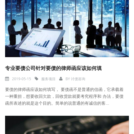
专业要债公司针对要债的律师函应该如何填
2019-05-15
服务项目
BY
讨债咨询
要债的律师函应该如何填写， 要债函不是普通的信函，它承载着
一种重担，想要收回欠款，回收货款就要考究程序和 办法，要债
函所表述的就是这个目的。简单的说普通的有诚信的客...